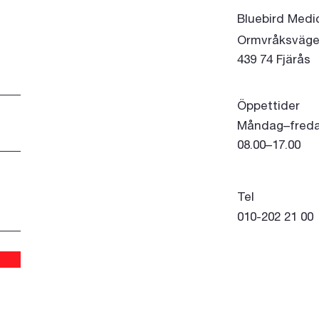
Bluebird Medi
Ormvråksväge
439 74 Fjärås
Öppettider
Måndag–fred
08.00–17.00
Tel
010-202 21 00