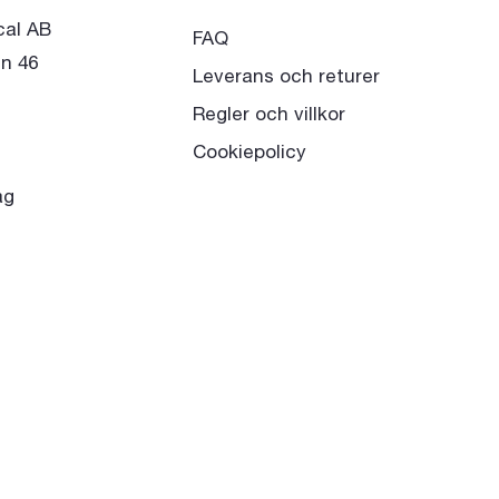
cal AB
FAQ
n 46
Leverans och returer
Regler och villkor
Cookiepolicy
ag