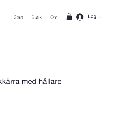
Start
Butik
Om
Logga in
kkärra med hållare