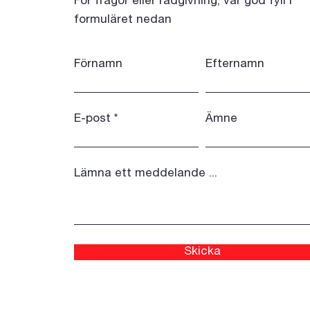
För frågor eller rådgivning, var god fyll i
formuläret nedan
Förnamn
Efternamn
E-post
Ämne
Lämna ett meddelande ...
Skicka