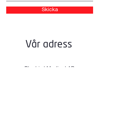
Skicka
Vår adress
Bluebird Medical AB
Ormvråksvägen 46
439 74 Fjärås
Öppettider
Måndag–fredag
08.00–17.00
Tel
010-202 21 00