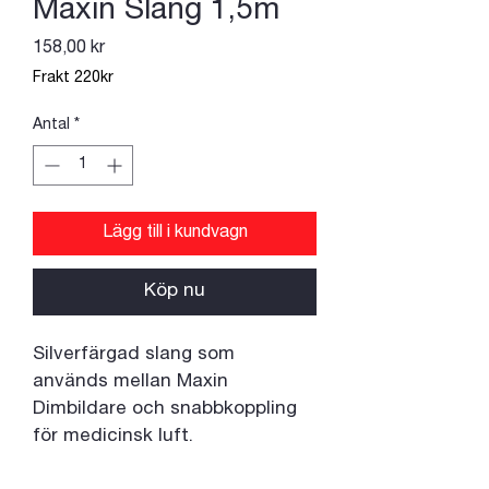
Maxin Slang 1,5m
Pris
158,00 kr
Frakt 220kr
Antal
*
Lägg till i kundvagn
Köp nu
Silverfärgad slang som 
används mellan Maxin 
Dimbildare och snabbkoppling 
för medicinsk luft.